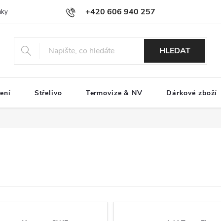
+420 606 940 257
nky
Podmínky ochrany osobních údajů
Reklamace a servis
Pro
HLEDAT
ení
Střelivo
Termovize & NV
Dárkové zboží