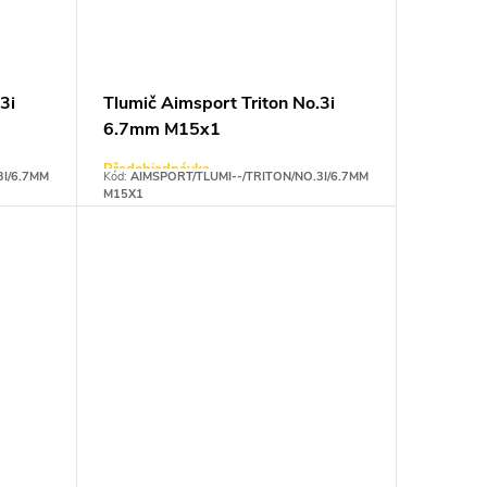
3i
Tlumič Aimsport Triton No.3i
6.7mm M15x1
Předobjednávka
3I/6.7MM
Kód:
AIMSPORT/TLUMI--/TRITON/NO.3I/6.7MM
M15X1