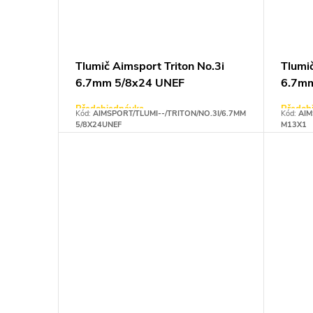
Tlumič Aimsport Triton No.3i
Tlumič
6.7mm 5/8x24 UNEF
6.7m
Předobjednávka
Předob
Kód:
AIMSPORT/TLUMI--/TRITON/NO.3I/6.7MM
Kód:
AIM
5/8X24UNEF
M13X1