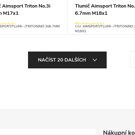
 Aimsport Triton No.3i
Tlumič Aimsport Triton No.
m M17x1
6.7mm M18x1
jednávka
Předobjednávka
SPORT/TLUMI--/TRITON/NO.3I/6.7MM
Kód:
AIMSPORT/TLUMI--/TRITON/NO.
M18X1
S
NAČÍST 20 DALŠÍCH
t
r
á
n
k
o
v
á
Nákupní ko