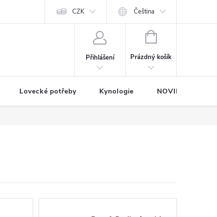
dávané značky
Mapa serveru
CZK
Čeština
NÁKUPNÍ
KOŠÍK
Prázdný košík
Přihlášení
Lovecké potřeby
Kynologie
NOVINKY