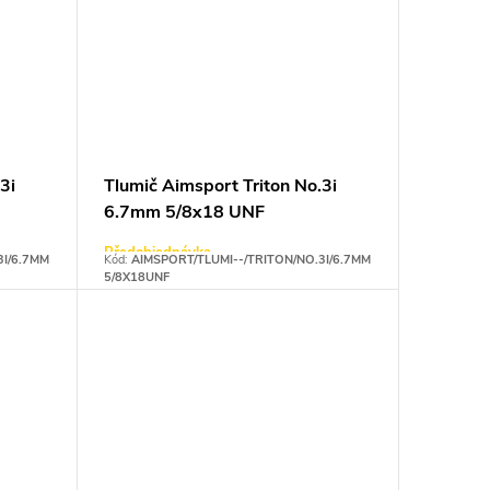
3i
Tlumič Aimsport Triton No.3i
6.7mm 5/8x18 UNF
Předobjednávka
3I/6.7MM
Kód:
AIMSPORT/TLUMI--/TRITON/NO.3I/6.7MM
5/8X18UNF