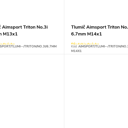
 Aimsport Triton No.3i
Tlumič Aimsport Triton No.
m M13x1
6.7mm M14x1
jednávka
Předobjednávka
SPORT/TLUMI--/TRITON/NO.3I/6.7MM
Kód:
AIMSPORT/TLUMI--/TRITON/NO.
M14X1