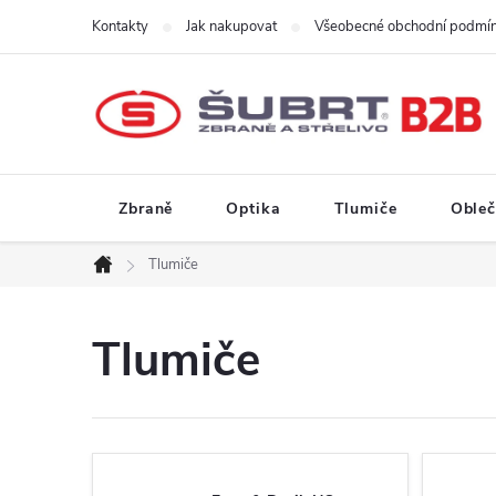
Přejít
Kontakty
Jak nakupovat
Všeobecné obchodní podmí
na
obsah
Zbraně
Optika
Tlumiče
Obleč
Tlumiče
Domů
Tlumiče