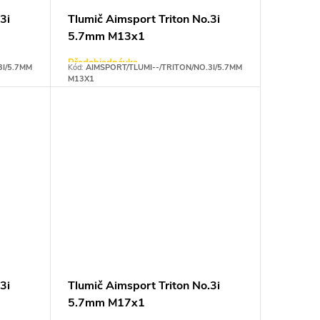
3i
Tlumič Aimsport Triton No.3i
5.7mm M13x1
Předobjednávka
3I/5.7MM
Kód:
AIMSPORT/TLUMI--/TRITON/NO.3I/5.7MM
M13X1
3i
Tlumič Aimsport Triton No.3i
5.7mm M17x1