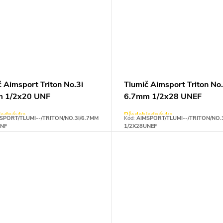
 Aimsport Triton No.3i
Tlumič Aimsport Triton No.
m 1/2x20 UNF
6.7mm 1/2x28 UNEF
jednávka
Předobjednávka
SPORT/TLUMI--/TRITON/NO.3I/6.7MM
Kód:
AIMSPORT/TLUMI--/TRITON/NO.
UNF
1/2X28UNEF