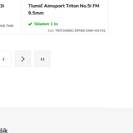
3i
Tlumič Aimsport Triton No.5i FM
9.5mm
Skladem
1 ks
3I/6.7MM
Kód:
TRITON/NO.5IFM/9.5MM-M17X1
1
11
šík