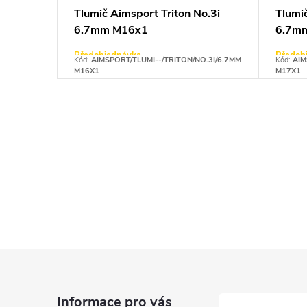
Tlumič Aimsport Triton No.3i
Tlumič
6.7mm M16x1
6.7m
Předobjednávka
Předob
Kód:
AIMSPORT/TLUMI--/TRITON/NO.3I/6.7MM
Kód:
AIM
M16X1
M17X1
O
v
l
á
d
Z
a
c
á
Informace pro vás