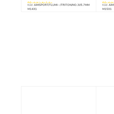
Předobjednávka
Předob
Kód:
AIMSPORT/TLUMI--/TRITON/NO.3I/5.7MM
Kód:
AIM
M14X1
M15X1