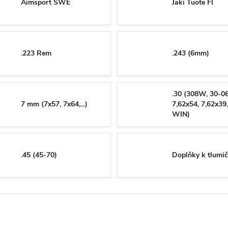
Aimsport SWE
Jaki Tuote FI
.223 Rem
.243 (6mm)
.30 (308W, 30-0
7 mm (7x57, 7x64,...)
7,62x54, 7,62x39
WIN)
.45 (45-70)
Doplňky k tlumi