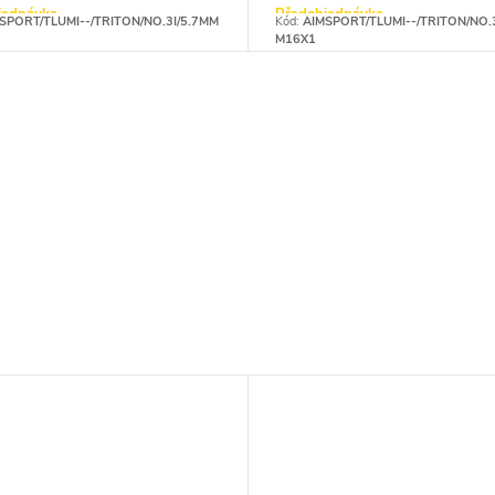
jednávka
Předobjednávka
SPORT/TLUMI--/TRITON/NO.3I/5.7MM
Kód:
AIMSPORT/TLUMI--/TRITON/NO.
M16X1