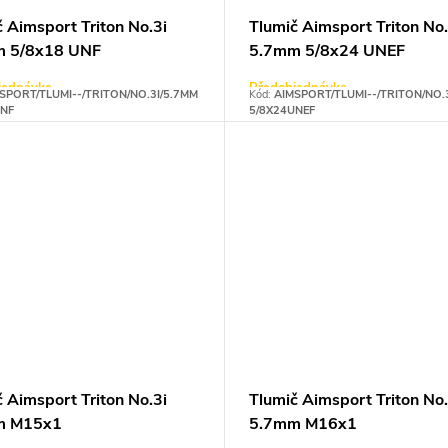
 Aimsport Triton No.3i
Tlumič Aimsport Triton No.
m 5/8x18 UNF
5.7mm 5/8x24 UNEF
jednávka
Předobjednávka
SPORT/TLUMI--/TRITON/NO.3I/5.7MM
Kód:
AIMSPORT/TLUMI--/TRITON/NO.
UNF
5/8X24UNEF
 Aimsport Triton No.3i
Tlumič Aimsport Triton No.
m M15x1
5.7mm M16x1