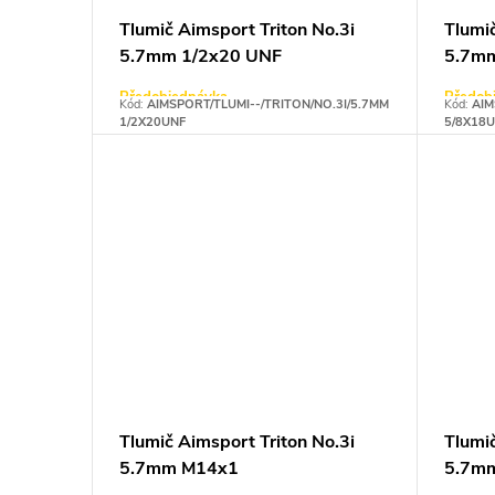
p
d
Tlumič Aimsport Triton No.3i
Tlumič
5.7mm 1/2x20 UNF
5.7m
r
u
Předobjednávka
Předob
Kód:
AIMSPORT/TLUMI--/TRITON/NO.3I/5.7MM
Kód:
AIM
o
k
1/2X20UNF
5/8X18
d
t
u
ů
k
t
ů
Tlumič Aimsport Triton No.3i
Tlumič
5.7mm M14x1
5.7m