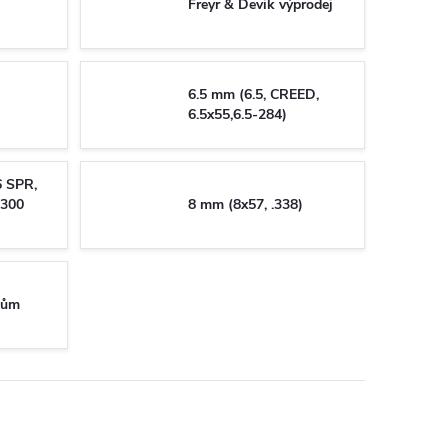
Freyr & Devik výprodej
6.5 mm (6.5, CREED,
6.5x55,6.5-284)
6 SPR,
,300
8 mm (8x57, .338)
čům