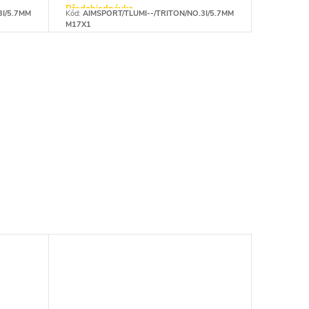
Předobjednávka
3I/5.7MM
Kód:
AIMSPORT/TLUMI--/TRITON/NO.3I/5.7MM
M17X1