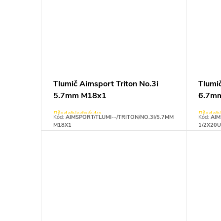
Tlumič Aimsport Triton No.3i
Tlumič
5.7mm M18x1
6.7m
Předobjednávka
Předob
Kód:
AIMSPORT/TLUMI--/TRITON/NO.3I/5.7MM
Kód:
AIM
M18X1
1/2X20