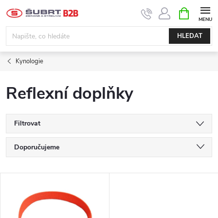
Přejít
NÁKUPNÍ
KOŠÍK
na
obsah
HLEDAT
Kynologie
Reflexní doplňky
Filtrovat
Ř
Doporučujeme
a
Nejlevnější
V
Nejdražší
z
ý
Nejprodávanější