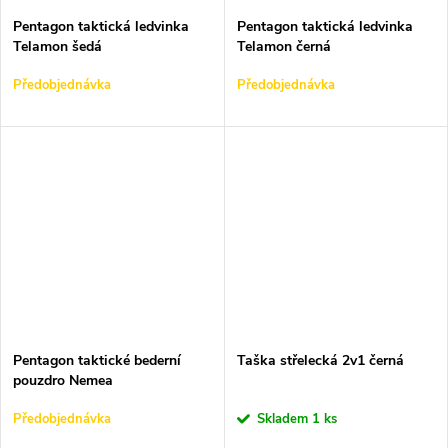
t
t
Pentagon taktická ledvinka
Pentagon taktická ledvinka
ů
Telamon šedá
Telamon černá
ů
Předobjednávka
Předobjednávka
Pentagon taktické bederní
Taška střelecká 2v1 černá
pouzdro Nemea
Předobjednávka
Skladem
1 ks