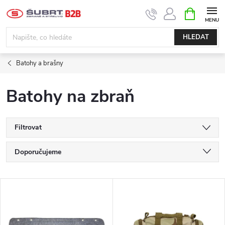
Přejít
NÁKUPNÍ
KOŠÍK
na
obsah
HLEDAT
Batohy a brašny
Batohy na zbraň
Filtrovat
Ř
Doporučujeme
a
Nejlevnější
V
Nejdražší
z
ý
Nejprodávanější