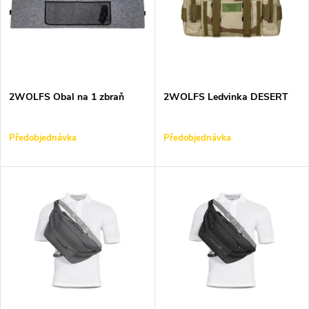
e
p
Abecedně
n
i
í
s
p
2WOLFS Obal na 1 zbraň
2WOLFS Ledvinka DESERT
p
r
Předobjednávka
Předobjednávka
r
o
o
d
d
u
u
k
k