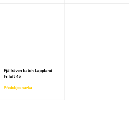
Fjällräven batoh Lappland
Friluft 45
Předobjednávka
O
v