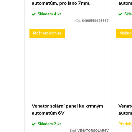
automatům, pro lano 7mm,
autom
r
u
nosnost 150kg
nosno
Skladem
4 ks
Skl
o
k
Kód:
6498559928557
Možnost komise
Možnos
d
t
u
ů
k
t
ů
Venator solární panel ke krmným
Venat
automatům 6V
auto
Skladem
2 ks
Předob
Kód:
VENATORSOLAR6V