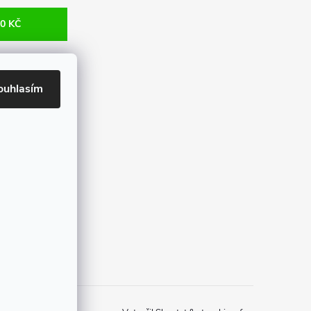
0 KČ
ouhlasím