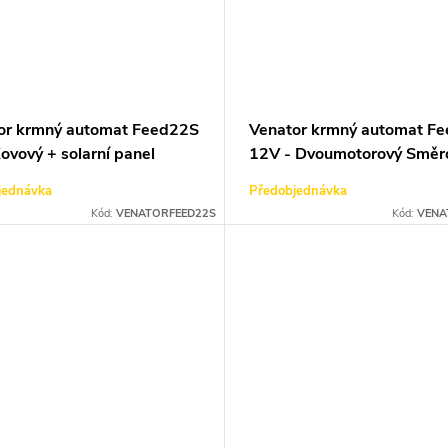
or krmný automat Feed22S
Venator krmný automat F
ovový + solarní panel
12V - Dvoumotorový Směr
jednávka
Předobjednávka
Kód:
VENATORFEED22S
Kód:
VENA