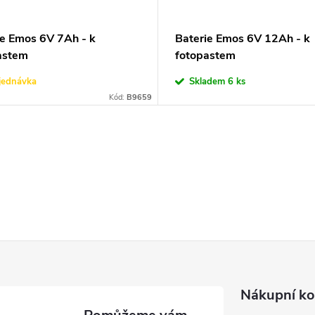
ie Emos 6V 7Ah - k
Baterie Emos 6V 12Ah - k
astem
fotopastem
jednávka
Skladem
6 ks
Kód:
B9659
Nákupní ko