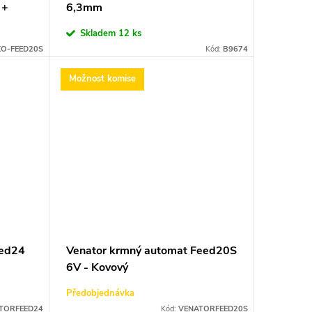
 +
6,3mm
Skladem
12 ks
KO-FEED20S
Kód:
B9674
Možnost komise
eed24
Venator krmný automat Feed20S
6V - Kovový
Předobjednávka
TORFEED24
Kód:
VENATORFEED20S