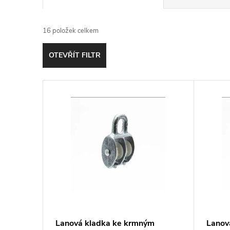
a
16
položek celkem
z
OTEVŘÍT FILTR
e
V
n
ý
í
p
p
i
r
s
o
p
d
Lanová kladka ke krmným
Lanov