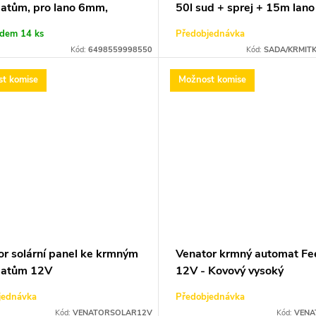
atům, pro lano 6mm,
50l sud + sprej + 15m lano
st 150kg
lanová kladka
adem
14 ks
Předobjednávka
Kód:
6498559998550
Kód:
SADA/KRMIT
t komise
Možnost komise
or solární panel ke krmným
Venator krmný automat F
matům 12V
12V - Kovový vysoký
jednávka
Předobjednávka
Kód:
VENATORSOLAR12V
Kód:
VENA