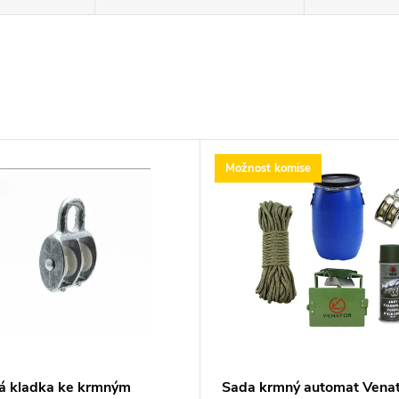
Možnost komise
á kladka ke krmným
Sada krmný automat Venat