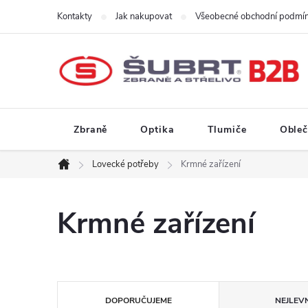
Přejít
Kontakty
Jak nakupovat
Všeobecné obchodní podmí
na
obsah
Zbraně
Optika
Tlumiče
Obleč
Lovecké potřeby
Krmné zařízení
Domů
Krmné zařízení
Ř
DOPORUČUJEME
NEJLEVN