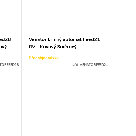
eed28
Venator krmný automat Feed21
ový
6V - Kovový Směrový
Předobjednávka
TORFEED28
Kód:
VENATORFEED21