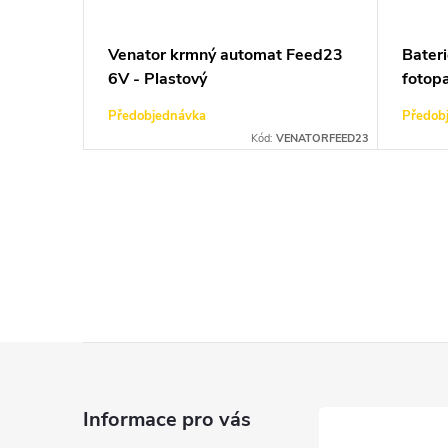
Venator krmný automat Feed23
Bater
6V - Plastový
fotop
Předobjednávka
Předob
Kód:
VENATORFEED23
O
v
l
á
Z
d
á
a
Informace pro vás