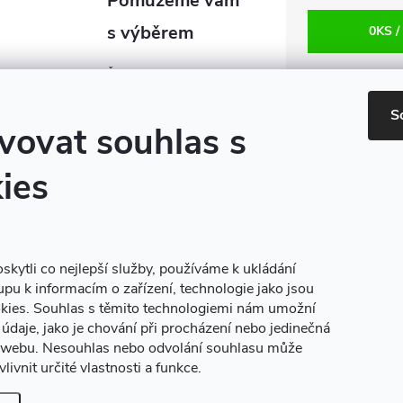
0
KS /
Šubrt cz s.r.o.
S
vovat souhlas s
zbrane
@
subrt.cz
+420 606 940 257
ies
+420 725 975 388
Facebook
zbrane.subrt.cz
kytli co nejlepší služby, používáme k ukládání
upu k informacím o zařízení, technologie jako jsou
Youtube
kies. Souhlas s těmito technologiemi nám umožní
údaje, jako je chování při procházení nebo jedinečná
 webu. Nesouhlas nebo odvolání souhlasu může
livnit určité vlastnosti a funkce.