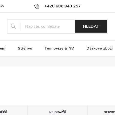
+420 606 940 257
nky
Podmínky ochrany osobních údajů
Reklamace a servis
Pro
HLEDAT
ení
Střelivo
Termovize & NV
Dárkové zboží
ĚJŠÍ
NEJDRAŽŠÍ
NEJPR