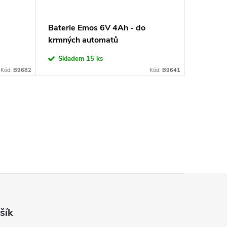
Baterie Emos 6V 4Ah - do
krmných automatů
Skladem
15 ks
Kód:
B9682
Kód:
B9641
šík