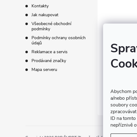
p
c
Kontakty
í
Jak nakupovat
a
Všeobecné obchodní
p
podmínky
t
Podmínky ochrany osobních
r
údajů
Spra
í
v
Reklamace a servis
Cook
Prodávané značky
k
Mapa serveru
y
v
Abychom pos
a/nebo příst
ý
soubory coo
zpracovávat 
p
ID na tomto
i
nepříznivě ov