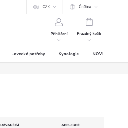
dávané značky
Mapa serveru
CZK
Čeština
NÁKUPNÍ
KOŠÍK
Prázdný košík
Přihlášení
Lovecké potřeby
Kynologie
NOVINKY
ODÁVANĚJŠÍ
ABECEDNĚ